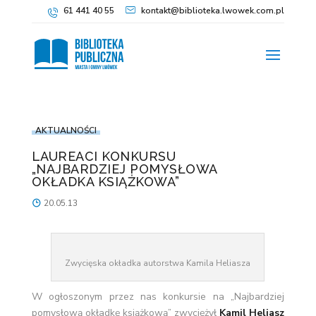
61 441 40 55
kontakt@biblioteka.lwowek.com.pl
AKTUALNOŚCI
LAUREACI KONKURSU
„NAJBARDZIEJ POMYSŁOWA
OKŁADKA KSIĄŻKOWA”
20.05.13
Zwycięska okładka autorstwa Kamila Heliasza
W ogłoszonym przez nas konkursie na „Najbardziej
pomysłową okładkę książkową” zwyciężył
Kamil Heliasz