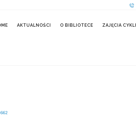
OME
AKTUALNOŚCI
O BIBLIOTECE
ZAJĘCIA CYKL
1662