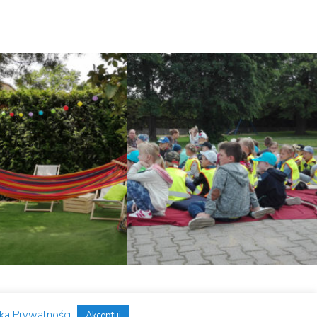
o
yka Prywatności
Akceptuj