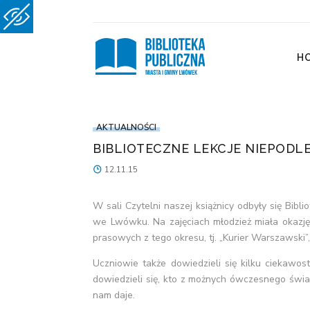
H
AKTUALNOŚCI
BIBLIOTECZNE LEKCJE NIEPODL
12.11.15
W sali Czytelni naszej książnicy odbyły się Bi
we Lwówku. Na zajęciach młodzież miała okazję
prasowych z tego okresu, tj. „Kurier Warszawski”
Uczniowie także dowiedzieli się kilku ciekawos
dowiedzieli się, kto z możnych ówczesnego świat
nam daje.