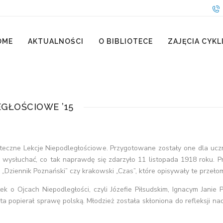
OME
AKTUALNOŚCI
O BIBLIOTECE
ZAJĘCIA CYKL
EGŁOŚCIOWE ’15
blioteczne Lekcje Niepodległościowe. Przygotowane zostały one dla 
 wysłuchać, co tak naprawdę się zdarzyło 11 listopada 1918 roku. P
, „Dziennik Poznański” czy krakowski „Czas”, które opisywały te przeł
tek o Ojcach Niepodległości, czyli Józefie Piłsudskim, Ignacym Ja
a popierał sprawę polską. Młodzież została skłoniona do refleksji nad