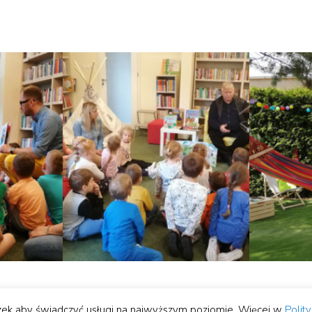
© Biblioteka Publiczna miasta i gminy Lwówek | wykonanie:
Studio Hell
eczek aby świadczyć usługi na najwyższym poziomie. Więcej w
Polit