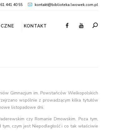
61 441 40 55
kontakt@biblioteka.lwowek.com.pl
ICZNE
KONTAKT
uczniów Gimnazjum im. Powstańców Wielkopolskich
rzejrzano wspólnie z prowadzącym kilka tytułów
omowe listopadowe dni.
nie Paderewskim czy Romanie Dmowskim. Poza tym,
 tym, czym jest Niepodległość i co tak właściwie