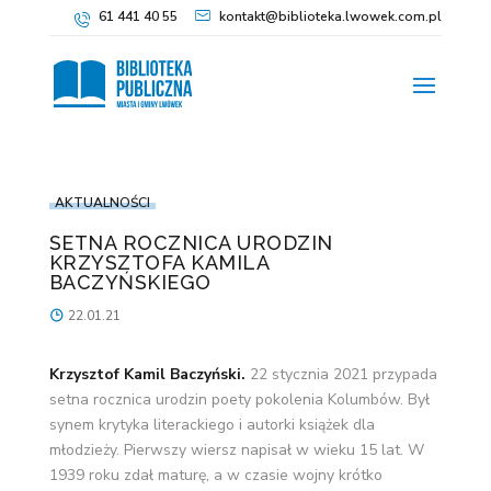
61 441 40 55
kontakt@biblioteka.lwowek.com.pl
AKTUALNOŚCI
SETNA ROCZNICA URODZIN
KRZYSZTOFA KAMILA
BACZYŃSKIEGO
22.01.21
Krzysztof
Kamil Baczyński.
22 stycznia 2021 przypada
setna rocznica urodzin poety pokolenia Kolumbów. Był
synem krytyka literackiego i autorki książek dla
młodzieży. Pierwszy wiersz napisał w wieku 15 lat. W
1939 roku zdał maturę, a w czasie wojny krótko