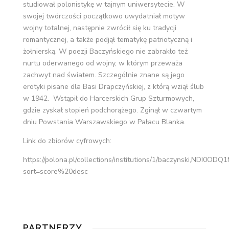
studiował polonistykę w tajnym uniwersytecie. W
swojej twórczości początkowo uwydatniał motyw
wojny totalnej, następnie zwrócił się ku tradycji
romantycznej, a także podjął tematykę patriotyczną i
żołnierską. W poezji Baczyńskiego nie zabrakło też
nurtu oderwanego od wojny, w którym przeważa
zachwyt nad światem. Szczególnie znane są jego
erotyki pisane dla Basi Drapczyńskiej, z którą wziął ślub
w 1942. Wstąpił do Harcerskich Grup Szturmowych,
gdzie zyskał stopień podchorążego. Zginął w czwartym
dniu Powstania Warszawskiego w Pałacu Blanka.
Link do zbiorów cyfrowych:
https://polona.pl/collections/institutions/1/baczynski,NDI
sort=score%20desc
PARTNERZY